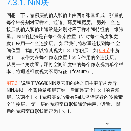
7.3.1.
NiN块
回想一下，卷积层的输入和输出由四维张量组成，张量的
每个轴分别对应样本、通道、高度和宽度。 另外，全连
接层的输入和输出通常是分别对应于样本和特征的二维张
量。 NiN的想法是在每个像素位置（针对每个高度和宽
度）应用一个全连接层。 如果我们将权重连接到每个空
1
×
1
间位置，我们可以将其视为
卷积层（如
6.4节
中所
述），或作为在每个像素位置上独立作用的全连接层。
从另一个角度看，即将空间维度中的每个像素视为单个样
本，将通道维度视为不同特征（feature）。
图7.3.1
说明了VGG和NiN及它们的块之间主要架构差异。
1
×
1
NiN块以一个普通卷积层开始，后面是两个
的卷积
1
×
1
层。这两个
卷积层充当带有ReLU激活函数的逐像素
全连接层。 第一层的卷积窗口形状通常由用户设置。 随
1
×
1
后的卷积窗口形状固定为
。