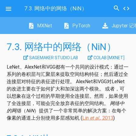
search
7.3.
网络中的网络（NiN）
code

MXNet
PyTorch
Jupyter 
7.3.
网络中的网络（NiN）
SAGEMAKER STUDIO LAB
COLAB [MXNET]
LeNet、AlexNet和VGG都有一个共同的设计模式：通过一
系列的卷积层与汇聚层来提取空间结构特征；然后通过全
连接层对特征的表征进行处理。 AlexNet和VGG对LeNet
的改进主要在于如何扩大和加深这两个模块。 或者，可
以想象在这个过程的早期使用全连接层。然而，如果使用
了全连接层，可能会完全放弃表征的空间结构。
网络中
的网络
（
NiN
）提供了一个非常简单的解决方案：在每个
像素的通道上分别使用多层感知机
(
Lin
et al.
, 2013
)